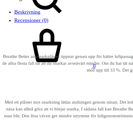
Beskrivning
Recensioner (0)
Varukorg
Breathe Better antisnarkplåster öppnar genast upp för bättre luftpass
de allra flesta fall till att du snarkar avseävärt mindre. Om du har tä
0
med upp till 33 %. Det g
Med ett plåster mot snarkning lättas andningen genom näsan. Det lede
näsa kan alltså göra att vi börjar snarka. I sådana fall kan Breathe Be
man blir. Den lösa väven ger mindre utrymme för luftgenomströmning oc