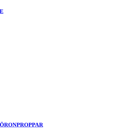
E
A ÖRONPROPPAR