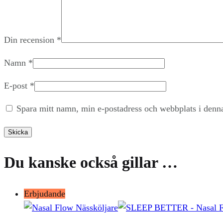
Din recension
*
Namn
*
E-post
*
Spara mitt namn, min e-postadress och webbplats i denna
Du kanske också gillar …
Erbjudande