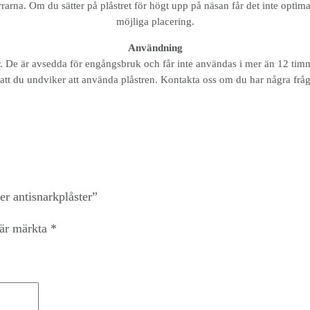
arna. Om du sätter på plåstret för högt upp på näsan får det inte optima
möjliga placering.
Användning
r. De är avsedda för engångsbruk och får inte användas i mer än 12 tim
tt du undviker att använda plåstren. Kontakta oss om du har några fr
r antisnarkplåster”
 är märkta
*