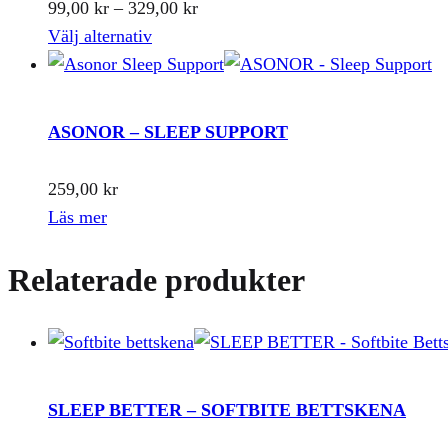
Prisintervall:
99,00
kr
–
329,00
kr
Den
99,00 kr
Välj alternativ
här
till
produkten
329,00 kr
har
ASONOR – SLEEP SUPPORT
flera
varianter.
259,00
kr
De
Läs mer
olika
alternativen
Relaterade produkter
kan
väljas
på
produktsidan
SLEEP BETTER – SOFTBITE BETTSKENA