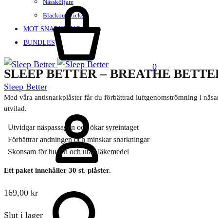
Nässköljare
Varukorg
Blackout stickers
MOT SNARKNING
BUNDLES
0
SLEEP BETTER – BREATHE BETT
Sleep Better
Med våra antisnarkplåster får du förbättrad luftgenomströmning i näsan
Sign
utvilad.
in
Utvidgar näspassagen och ökar syreintaget
Förbättrar andningen och minskar snarkningar
Skonsam för huden och utan läkemedel
Ett paket innehåller 30 st. plåster.
Sök
169,00
kr
Slut i lager