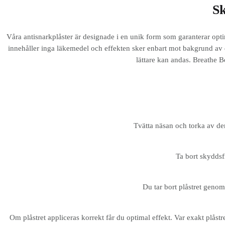
Sk
Våra antisnarkplåster är designade i en unik form som garanterar opti
innehåller inga läkemedel och effekten sker enbart mot bakgrund av d
lättare kan andas. Breathe Be
Tvätta näsan och torka av den
Ta bort skyddsfi
Du tar bort plåstret genom 
Om plåstret appliceras korrekt får du optimal effekt. Var exakt plåstr