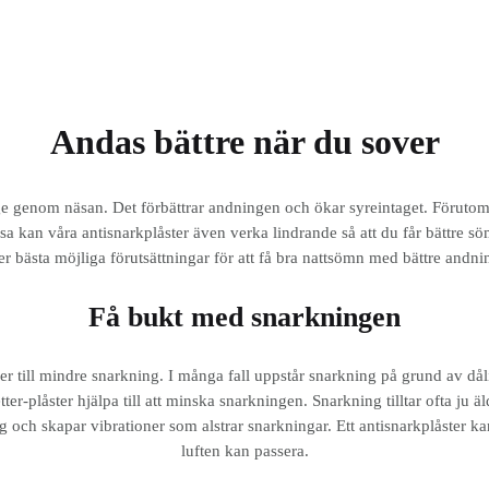
Andas bättre när du sover
age genom näsan. Det förbättrar andningen och ökar syreintaget. Föruto
t näsa kan våra antisnarkplåster även verka lindrande så att du får bättre
er bästa möjliga förutsättningar för att få bra nattsömn med bättre andn
Få bukt med snarkningen
r till mindre snarkning. I många fall uppstår snarkning på grund av då
tter-plåster hjälpa till att minska snarkningen. Snarkning tilltar ofta ju 
h skapar vibrationer som alstrar snarkningar. Ett antisnarkplåster kan bi
luften kan passera.