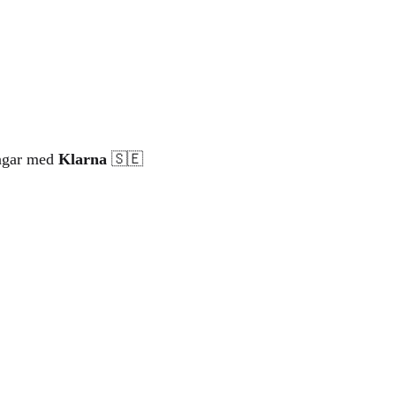
ingar med
Klarna
🇸🇪