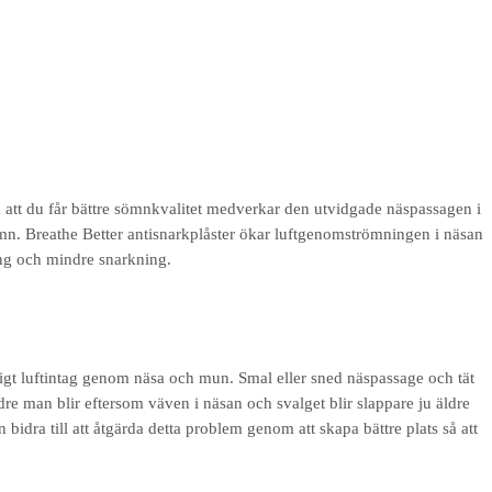
m att du får bättre sömnkvalitet medverkar den utvidgade näspassagen i
 sömn. Breathe Better antisnarkplåster ökar luftgenomströmningen i näsan
ing och mindre snarkning.
ligt luftintag genom näsa och mun. Smal eller sned näspassage och tät
äldre man blir eftersom väven i näsan och svalget blir slappare ju äldre
dra till att åtgärda detta problem genom att skapa bättre plats så att