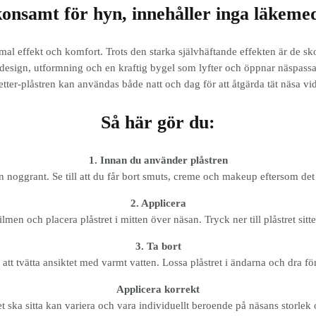
onsamt för hyn, innehåller inga läkeme
mal effekt och komfort. Trots den starka självhäftande effekten är de sk
esign, utformning och en kraftig bygel som lyfter och öppnar näspassag
tter-plåstren kan användas både natt och dag för att åtgärda tät näsa vid
Så här gör du:
1. Innan du använder plåstren
 noggrant. Se till att du får bort smuts, creme och makeup eftersom det 
2. Applicera
lmen och placera plåstret i mitten över näsan. Tryck ner till plåstret sitter
3. Ta bort
att tvätta ansiktet med varmt vatten. Lossa plåstret i ändarna och dra för
Applicera korrekt
et ska sitta kan variera och vara individuellt beroende på näsans storlek 