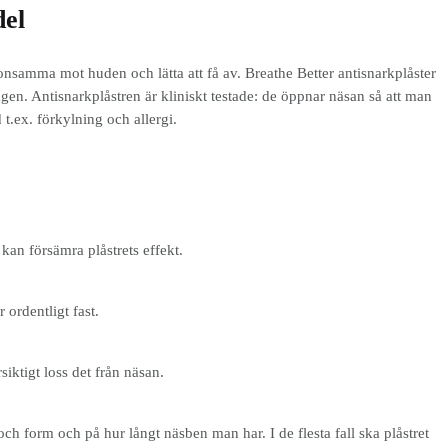
del
onsamma mot huden och lätta att få av. Breathe Better antisnarkplåster
en. Antisnarkplåstren är kliniskt testade: de öppnar näsan så att man
 t.ex. förkylning och allergi.
kan försämra plåstrets effekt.
 ordentligt fast.
siktigt loss det från näsan.
och form och på hur långt näsben man har. I de flesta fall ska plåstret